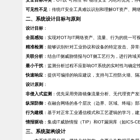
安全目标冲突
：OT以“可用性”和“物理安全”为绝对优先，
可见性不足
：传统IT安全工具难以识别和理解OT资产、网
二、系统设计目标与原则
设计目标
：
全面感知
：实现对OT与IT网络资产、流量、行为的统一可
精准检测
：能够识别针对工业协议和设备的特定攻击、异常
关联分析
：结合IT侧威胁情报与OT侧工艺行为，进行跨域
最小干扰
：监测分析过程不应影响OT系统的实时性与确定
快速响应
：提供可编排的响应建议，支持与工控防火墙、隔
设计原则
：
非侵入式监测
：优先采用旁路镜像流量分析、无代理资产发
纵深防御
：在融合网络的各个层次（边界、区域、终端）部
行为建模
：基于对正常工业通信模式和工艺逻辑的学习，建
情报驱动
：集成IT威胁情报（TIP）和OT漏洞库（如ICS-
三、系统架构设计