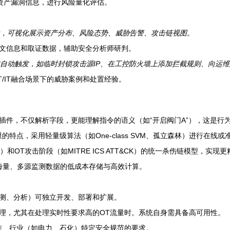
联资产漏洞信息，进行风险量化评估。
，可视化展示资产分布、风险态势、威胁告警、攻击链视图。
文信息和取证数据，辅助安全分析师研判。
手动或自动触发，如临时封锁攻击源IP、在工控防火墙上添加拦截规则、向运
/IT融合场景下的威胁案例和处置经验。
插件，不仅解析字段，更能理解指令的语义（如“开启阀门A”），这是行
特点，采用轻量级算法（如One-class SVM、孤立森林）进行在线
CK）和OT攻击阶段（如MITRE ICS ATT&CK）的统一杀伤链模型，实
，实现海量、多源监测数据的低成本存储与高效计算。
测、分析）可独立开发、部署和扩展。
理，尤其在处理实时性要求高的OT流量时。系统自身需具备高可用性。
标准、行业（如电力、石化）特定安全规范的要求。