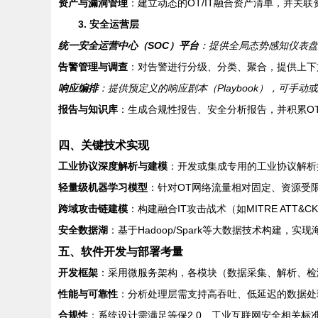
资产与漏洞管理
：建立动态的OT/IT融合资产清单，并关
3. 安全运营层
统一安全运营中心（SOC）平台
：提供全局态势感知仪表盘
告警管理与调查
：对告警进行分级、分类、聚合，提供上下
响应编排
：提供预定义的响应剧本（Playbook），可
报告与知识库
：生成合规性报告、安全分析报告，并积累OT
四、关键技术实现
工业协议深度解析与建模
：开发或集成专用的工业协议解析
轻量级机器学习模型
：针对OT网络流量相对固定、资源受限的
跨域攻击链建模
：构建融合IT攻击战术（如MITRE ATT&
安全数据湖
：基于Hadoop/Spark等大数据技术构建
五、软件开发与部署考量
开发框架
：采用微服务架构，各模块（数据采集、解析、检
性能与可靠性
：分析处理层需支持高吞吐、低延迟的数据处
合规性
：系统设计需满足等保2.0、工业互联网安全相关