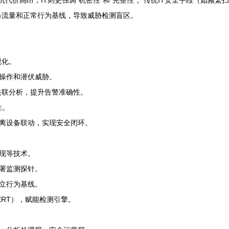
停机代价高昂；IT则更强调“机密性”和“完整性”。传统IT安全手段（如频
络流量和正常行为基线，导致威胁检测盲区。
视化。
操作和潜伏威胁。
关联分析，提升告警准确性。
性。
离设备联动，实现安全闭环。
现等技术。
署监测探针。
立行为基线。
CERT），赋能检测引擎。