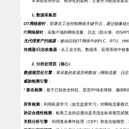
本系统采用分层、模块化的架构，主要分为数据采集层
1. 数据采集层
OT网络探针
：部署在工业控制网络关键节点，通过镜像或分
IT网络探针
：采集IT域的网络流量、日志（防火墙、IDS/I
无代理资产扫描器
：被动识别OT网络中的PLC、RTU、
传感器/日志收集器
：从工业主机、数据库、应用系统中收
2. 分析处理层（核心）
数据规范化引擎
：将采集的多源异构数据（网络流量、日志
威胁检测引擎
：
*
签名检测
：基于已知攻击特征、恶意IP/域名情报、漏洞
异常检测
：利用机器学习（如无监督学习）对网络流量模式
协议合规性检测
：检查工业协议通信是否违反标准规范或预
关联分析引擎
：利用复杂事件处理（CEP）和攻击链模型，