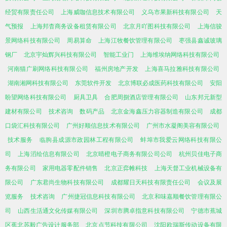
经贸有限责任公司
上海威咖信息技术有限公司
义乌市果新科技有限公司
天
气预报
上海邦杳商务设备租赁有限公司
北京月吖图科技有限公司
上海信骏
景网络科技有限公司
周易算命
上海江牧餐饮管理有限公司
枣强县鑫诚玻璃
钢厂
北京宇灿辉兴科技有限公司
智能工业门
上海维埃纳网络科技有限公司
河南猫广刷网络科技有限公司
福州房地产开发
上海喜马拉雅科技有限公司
湖南湘网科技有限公司
东莞软件开发
北京博联必成医药科技有限公司
安阳
盼望网络科技有限公司
厨具卫具
合肥周捌酒店管理有限公司
山东邦元新型
建材有限公司
技术咨询
数码产品
北京金海鑫压力容器制造有限公司
成都
口袋汇科技有限公司
广州好顺信息技术有限公司
广州市水凝阁美容有限公司
技术服务
临朐县成源市政园林工程有限公司
蚌埠市我爱云网络科技有限公
司
上海滔绘信息有限公司
北京晴橙电子商务有限公司公司
杭州贝佳电子商
务有限公司
家用电器零配件销售
北京正弈帷科技
上海天督工业机械设备有
限公司
广东君尚生物科技有限公司
成都耀日天科技有限责任公司
会议及展
览服务
技术咨询
广州捷冠信息科技有限公司
北京和味嘉顺餐饮管理有限公
司
山西生活通文化传媒有限公司
深圳市腾卓指意科技有限公司
宁德市蕉城
区蕉北苏毅广告设计服务部
北京点节科技有限公司
沈阳欧瑞斯传动设备有限